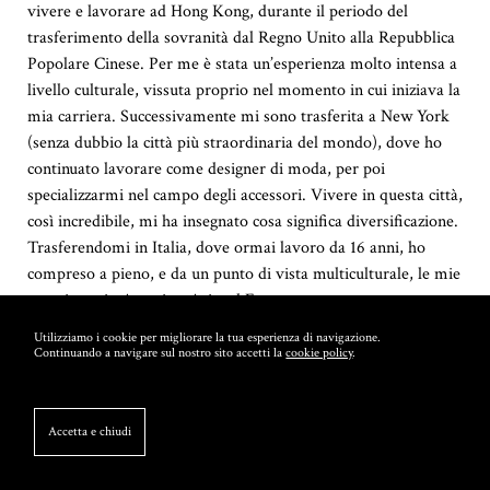
vivere e lavorare ad Hong Kong, durante il periodo del
trasferimento della sovranità dal Regno Unito alla Repubblica
Popolare Cinese. Per me è stata un’esperienza molto intensa a
livello culturale, vissuta proprio nel momento in cui iniziava la
mia carriera. Successivamente mi sono trasferita a New York
(senza dubbio la città più straordinaria del mondo), dove ho
continuato lavorare come designer di moda, per poi
specializzarmi nel campo degli accessori. Vivere in questa città,
così incredibile, mi ha insegnato cosa significa diversificazione.
Trasferendomi in Italia, dove ormai lavoro da 16 anni, ho
compreso a pieno, e da un punto di vista multiculturale, le mie
esperienze in America, Asia ed Europa.
Utilizziamo i cookie per migliorare la tua esperienza di navigazione.
Oggi vivo a Recanati, un antico borgo medievale nel cuore
Continuando a navigare sul nostro sito accetti la
cookie policy
.
dell’Italia. Mi sento fortunata: l’Italia è un paese ricco di storia,
cultura, musica, buon cibo, secoli di arte, bellezza e stile.
Motivo per il quale, tra il lavoro e i viaggi, mi ritaglio dei
Accetta e chiudi
momenti speciali per apprezzare quello che ho con mio marito
e i miei due figli. Mi piace riflettere e apprezzare pienamente